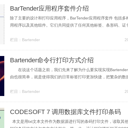
BarTender应用程序套件介绍
除了主要的设计和打印应用程序，BarTender应用程序套件 包括
用程序以及其他组件。它们共同提供了任何其他标签、条形码、证
或纸箱打印软件包未能提供的强大和灵活水平。BarTender应用
购买的 BarTender版本，某些应用程序也许只能在安装后的 30 天之.
栏目：
Bartender
2
Bartender命令行打印方式介绍
在说这个话题之前，我们先来了解为什么要实现实现Bartende
由也很简单，就是使得我们的日常标签打印更加快捷，把繁杂的数
人人都可以向会用普通打印机打印东西一样，人人通用。还有也可
追溯.如何实现BarTender自动化打印标签作业的方式也是挺多的
栏目：
Bartender
2
境，不同的操作...
CODESOFT 7 调用数据库文件打印条码
本文是用txt文本文件作为数据源进行写的条码打印文件，读取其