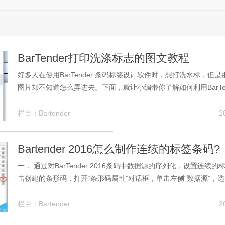
BarTender打印洗涤标志的图文教程
好多人在使用BarTender 条码标签设计软件时，想打洗水标，但
图片却不知道怎么弄进去。下面，就让小编带你了解如何利用BarTe
涤标志吧。第一种方法：插入图片将获得的洗涤标志图片在画图工具
或JPG格式的文件，然后在BarTender软件模板中插入该图片。为了
栏目：
Bartender
2
Bartender 2016怎么制作连续的标签条码?
一． 通过对BarTender 2016条码中数据源的序列化，设置连续
击创建的条形码，打开“条形码属性”对话框，单击左侧“数据源”，选
卡，单击“序列化”右侧的按钮，进入“序列设置”对话框；2、小伙伴
择“递增”或“递减”序列，本文你小编以“递增”为例，方法选择为数字（
栏目：
Bartender
2