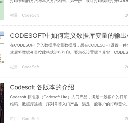
打印条码的方法与本文方法相当。第一步：设计打印模板打开CODESOF
RPRISE写好要打印的模板：如下图，左边是文本，右边是变量。在“
击“填充器”-“添加”变量是文本的话就先建立一个“文本”，右击“文本..
栏目：
CodeSoft
2
CODESOFT中如何定义数据库变量的输
在CODESOFT导入数据库变量数据后，想在CODESOFT设置一
然后将数据变量按此格式进行打印。要怎么设置呢？其实，CODES
量外，都可以自定义变量的输出格式。下面，小编将演示如何在COD
据库变量的输出格式。CODESOFT 2015中，假如连接到软件的
栏目：
CodeSoft
2
为...
Codesoft 各版本的介绍
Codesoft 标准版（Codesoft Lite）入门产品，满足一般客户
维码、数据库连接、序列号等入门产品，满足一般客户的打印需求
产线设备的经济型版本，包含了Codesoft 所有的打印功能，但在
码标签设计修改方面有严格的限制。利用快捷键盘上的功能键简化了打
栏目：
CodeSoft
2