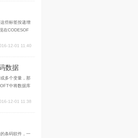
将这些标签按递增
在CODESOF
序列号变量打印。
中的创建...
016-12-01 11:40
形码数据
个或多个变量，那
OFT中将数据库
创建的“条形
。 2.选择数
016-12-01 11:38
齐名的条码软件，一