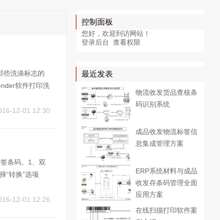
控制面板
您好，欢迎到访网站！
登录后台
查看权限
是那些洗涤标志的
最近发表
nder软件打印洗
物流收发货品查核条
中保存成BMP
码识别系统
保证其打印效...
016-12-01 12:30
成品收发物流标签信
息集成管理方案
的标签条码。1、双
ERP系统材料与成品
择“转换”选项
收发存条码管理全面
根据需要，选
应用方案
当然，您也...
016-12-01 12:26
在线扫描打印软件案