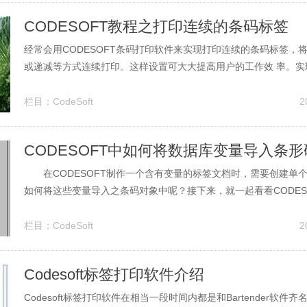
CODESOFT教程之打印连续的条码标签
经常会用CODESOFT条码打印软件来实现打印连续的条码标签，
或递减等方式连续打印。这样设置可大大提高用户的工作效 率。实现
T 2015打印连续条码标签，其实就是在CODESOFT 2015进行
一、创建条形码。1、在CODESOFT 2015中，单击左侧设计工具栏
栏目：
CodeSoft
2
CODESOFT中如何将数据库变量导入条
在CODESOFT制作一个含有变量的标签文档时，需要创建单
如何将这些变量导入之条码对象中呢？接下来，就一起看看CODES
和计数器等变量导入条形码的方法。 1.在CODESOFT中，双击
码”，弹出“条形码”对话框，（注意选择图形而不选择打印机）
栏目：
CodeSoft
2
据源一项...
Codesoft标签打印软件介绍
Codesoft标签打印软件在相当一段时间内都是和Bartender软件