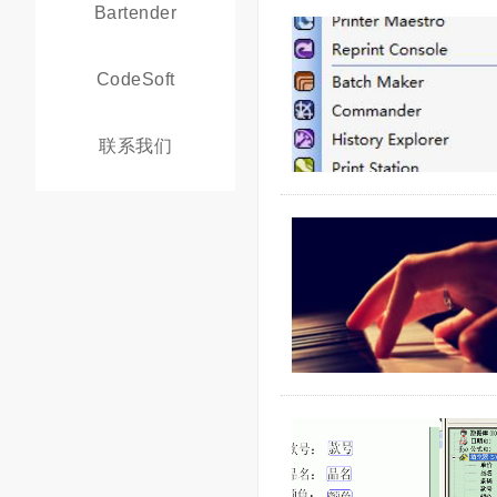
Bartender
CodeSoft
联系我们