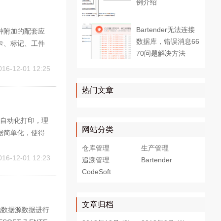
例介绍
Bartender无法连接
多种附加的配套应
数据库，错误消息66
卡、标记、工件
70问题解决方法
程序套件个数取决于
..
016-12-01 12:25
热门文章
r自动化打印，理
网站分类
据简单化，使得
以实现打印数据
仓库管理
生产管理
，不同的操作环
016-12-01 12:23
追溯管理
Bartender
CodeSoft
文章归档
他数据源数据进行